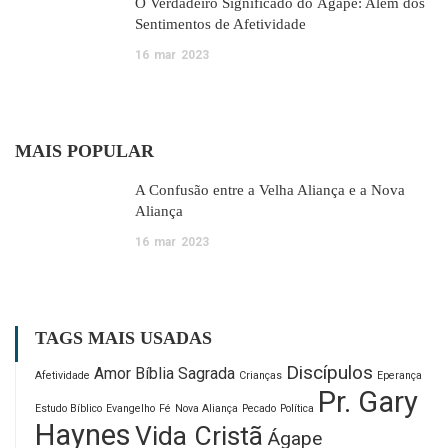
O Verdadeiro Significado do Ágape: Além dos
Sentimentos de Afetividade
16
mar
2023
MAIS POPULAR
A Confusão entre a Velha Aliança e a Nova
Aliança
16
mar
2023
TAGS MAIS USADAS
Discípulos
Amor
Bíblia Sagrada
Afetividade
Crianças
Eperança
Pr. Gary
Estudo Bíblico
Evangelho
Fé
Nova Aliança
Pecado
Política
Haynes
Vida Cristã
Ágape