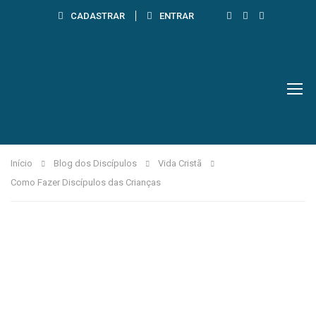
CADASTRAR
ENTRAR
Início
Blog dos Discípulos
Vida Cristã
Como Fazer Discípulos das Crianças