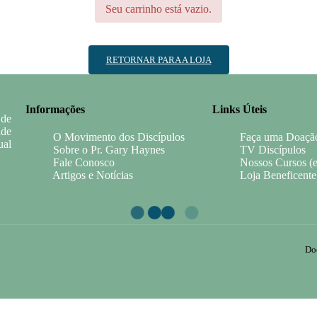
Seu carrinho está vazio.
RETORNAR PARA A LOJA
Informações
Links Úteis
 de
ade
O Movimento dos Discípulos
Faça uma Doaçã
ual
Sobre o Pr. Gary Haynes
TV Discípulos
Fale Conosco
Nossos Cursos (
Artigos e Notícias
Loja Beneficente
Do